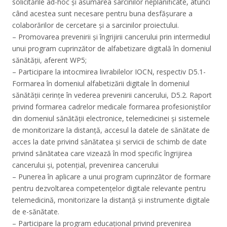
solicitările ad-hoc și asumarea sarcinilor neplanificate, atunci
când acestea sunt necesare pentru buna desfășurare a
colaborărilor de cercetare și a sarcinilor proiectului.
– Promovarea prevenirii și îngrijirii cancerului prin intermediul
unui program cuprinzător de alfabetizare digitală în domeniul
sănătății, aferent WP5;
– Participare la intocmirea livrabilelor IOCN, respectiv D5.1-
Formarea în domeniul alfabetizării digitale în domeniul
sănătății cerințe în vederea prevenirii cancerului, D5.2. Raport
privind formarea cadrelor medicale formarea profesioniștilor
din domeniul sănătății electronice, telemedicinei și sistemele
de monitorizare la distanță, accesul la datele de sănătate de
acces la date privind sănătatea și servicii de schimb de date
privind sănătatea care vizează în mod specific îngrijirea
cancerului și, potențial, prevenirea cancerului
– Punerea în aplicare a unui program cuprinzător de formare
pentru dezvoltarea competențelor digitale relevante pentru
telemedicină, monitorizare la distanță și instrumente digitale
de e-sănătate.
– Participare la program educațional privind prevenirea