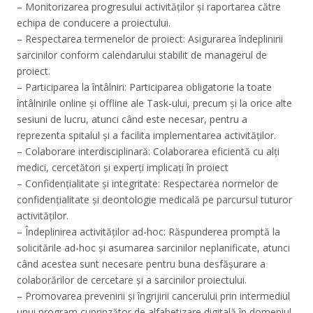
– Monitorizarea progresului activităților și raportarea către
echipa de conducere a proiectului.
– Respectarea termenelor de proiect: Asigurarea îndeplinirii
sarcinilor conform calendarului stabilit de managerul de
proiect.
– Participarea la întâlniri: Participarea obligatorie la toate
întâlnirile online și offline ale Task-ului, precum și la orice alte
sesiuni de lucru, atunci când este necesar, pentru a
reprezenta spitalul și a facilita implementarea activităților.
– Colaborare interdisciplinară: Colaborarea eficientă cu alți
medici, cercetători și experți implicați în proiect
– Confidențialitate și integritate: Respectarea normelor de
confidențialitate și deontologie medicală pe parcursul tuturor
activităților.
– Îndeplinirea activităților ad-hoc: Răspunderea promptă la
solicitările ad-hoc și asumarea sarcinilor neplanificate, atunci
când acestea sunt necesare pentru buna desfășurare a
colaborărilor de cercetare și a sarcinilor proiectului.
– Promovarea prevenirii și îngrijirii cancerului prin intermediul
unui program cuprinzător de alfabetizare digitală în domeniul