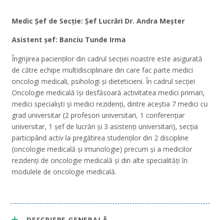
Medic Șef de Secție: Șef Lucrări Dr. Andra Meșter
Asistent șef: Banciu Tunde Irma
Îngrijirea pacienților din cadrul secției noastre este asigurată
de către echipe multidisciplinare din care fac parte medici
oncologi medicali, psihologi și dieteticieni. În cadrul secției
Oncologie medicală ȋși desfăsoară activitatea medici primari,
medici specialiști și medici rezidenți, dintre aceștia 7 medici cu
grad universitar (2 profesori universitari, 1 conferențiar
universitar, 1 șef de lucrări și 3 asistenți universitari), secția
participând activ la pregătirea studenților din 2 discipline
(oncologie medicală și imunologie) precum și a medicilor
rezidenți de oncologie medicală și din alte specialități ȋn
modulele de oncologie medicală.
DESCRIERE GENERALĂ