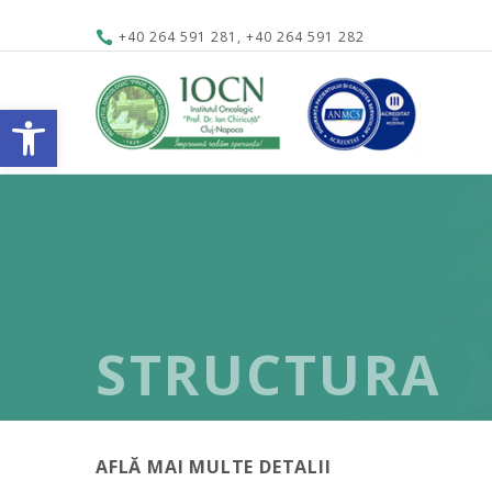
+40 264 591 281, +40 264 591 282
Open toolbar
STRUCTURA
AFLĂ MAI MULTE DETALII