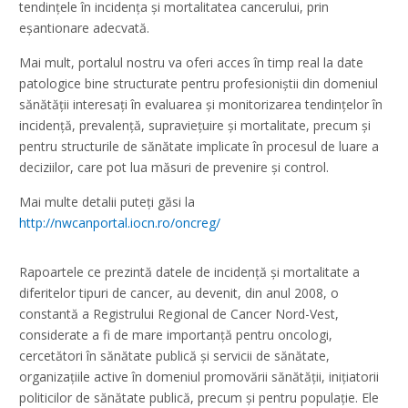
tendințele în incidenţa şi mortalitatea cancerului, prin
eșantionare adecvată.
Mai mult, portalul nostru va oferi acces în timp real la date
patologice bine structurate pentru profesioniştii din domeniul
sănătăţii interesaţi în evaluarea și monitorizarea tendințelor în
incidenţă, prevalență, supravieţuire şi mortalitate, precum și
pentru structurile de sănătate implicate în procesul de luare a
deciziilor, care pot lua măsuri de prevenire și control.
Mai multe detalii puteți găsi la
http://nwcanportal.iocn.ro/oncreg/
Rapoartele ce prezintă datele de incidenţă și mortalitate a
diferitelor tipuri de cancer, au devenit, din anul 2008, o
constantă a Registrului Regional de Cancer Nord-Vest,
considerate a fi de mare importanţă pentru oncologi,
cercetători în sănătate publică și servicii de sănătate,
organizațiile active în domeniul promovării sănătății, inițiatorii
politicilor de sănătate publică, precum și pentru populaţie. Ele