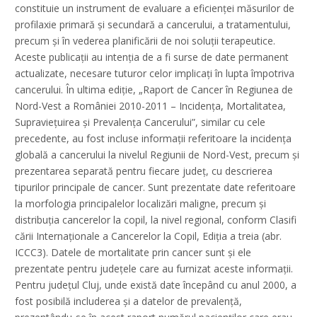
constituie un instrument de evaluare a eficienţei măsurilor de
profilaxie primară și secundară a cancerului, a tratamentului,
precum și în vederea planificării de noi soluţii terapeutice.
Aceste publicaţii au intenţia de a fi surse de date permanent
actualizate, necesare tuturor celor implicaţi în lupta împotriva
cancerului. În ultima ediţie, „Raport de Cancer în Regiunea de
Nord-Vest a României 2010-2011 – Incidenţa, Mortalitatea,
Supravieţuirea și Prevalenţa Cancerului”, similar cu cele
precedente, au fost incluse informaţii referitoare la incidenţa
globală a cancerului la nivelul Regiunii de Nord-Vest, precum și
prezentarea separată pentru fiecare judeţ, cu descrierea
tipurilor principale de cancer. Sunt prezentate date referitoare
la morfologia principalelor localizări maligne, precum și
distribuția cancerelor la copil, la nivel regional, conform Clasifi
cării Internaționale a Cancerelor la Copil, Ediția a treia (abr.
ICCC3). Datele de mortalitate prin cancer sunt și ele
prezentate pentru judeţele care au furnizat aceste informaţii.
Pentru judeţul Cluj, unde există date începând cu anul 2000, a
fost posibilă includerea și a datelor de prevalenţă,