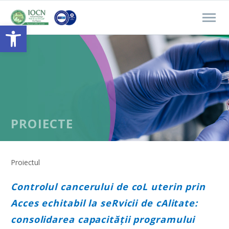
Open toolbar
PROIECTE
Proiectul
Controlul cancerului de coL uterin prin
Acces echitabil la seRvicii de cAlitate:
consolidarea capacității programului