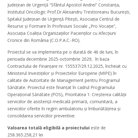
Județean de Urgență “Sfântul Apostol Andrei” Constanța,
Institutul Oncologic Prof.Dr.Alexandru Trestioreanu București,
Spitalul Județean de Urgență Pitești, Asociația Centrul de
Resurse și Formare în Profesiuni Sociale „Pro Vocație”,
Asociația Coaliția Organizațiilor Pacienților cu Afecțiuni
Cronice din România (C.O.P.A.C.-RO).
Proiectul se va implementa pe o durată de 46 de luni, în
perioada decembrie 2025-octombrie 2029, în baza
Contractului de Finanțare nr. 155537/29.12.2025, încheiat cu
Ministerul Investițiilor și Proiectelor Europene (MIPE) în
calitate de Autoritate de Management pentru Programul
Sănătate. Proiectul este finanțat în cadrul Programului
Operațional Sănătate (POS), Prioritatea 1: Creșterea calității
serviciilor de asistență medicală primară, comunitară, a
serviciilor oferite în regim ambulatoriu și îmbunătățirea și
consolidarea serviciilor preventive.
Valoarea totală eligibilă a proiectului
este de
258.365.258,21 lei