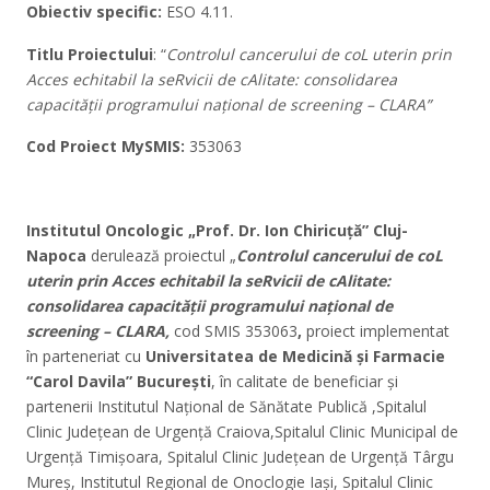
Obiectiv specific:
ESO 4.11.
Titlu Proiectului
: “
Controlul cancerului de coL uterin prin
Acces echitabil la seRvicii de cAlitate: consolidarea
capacității programului național de screening – CLARA”
Cod Proiect MySMIS:
353063
Institutul Oncologic „Prof. Dr. Ion Chiricuță” Cluj-
Napoca
derulează proiectul „
Controlul cancerului de coL
uterin prin Acces echitabil la seRvicii de cAlitate:
consolidarea capacității programului național de
screening – CLARA,
cod SMIS 353063
,
proiect implementat
în parteneriat cu
Universitatea de Medicină și Farmacie
“Carol Davila” București
, în calitate de beneficiar și
partenerii Institutul Național de Sănătate Publică ,Spitalul
Clinic Județean de Urgență Craiova,Spitalul Clinic Municipal de
Urgență Timișoara, Spitalul Clinic Județean de Urgență Târgu
Mureș, Institutul Regional de Onoclogie Iași, Spitalul Clinic