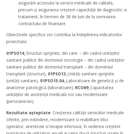
asigurării accesului la servicii medicale de calitate,
precum și asigurarea creșterii capacității de diagnostic si
tratament, în termen de 38 de luni de la semnarea
contractului de finanțare.
Obiectivele specifice vor contribui la îndeplinirea indicatorilor
proiectului:
01PSO14_
Structuri sprijinite, din care: – din cadrul unităților
sanitare publice din domeniul oncologie – din cadrul unităților
sanitare publice din domeniul transplant – din domeniul
transplant (structuri),
01PSO13
_Unități sanitare sprijinite
(unități sanitare),
01PSO15.04
_Laboratoare de genetică și de
anatomie patologică (laboratoare);
RCO69
_Capacitatea
unităților de asistență medicală noi sau modernizate
(persoane/an).
Rezultate așteptate
: Creșterea calității serviciilor medicale
oferite, prin extindere, modernizare si reabilitare bloc
operator, anestezie si terapie intensivă, în vederea creșterii
numărului de utilizatori anuali ai celor două structuri vizate în