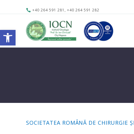
+40 264 591 281, +40 264 591 282
Open toolbar
SOCIETATEA ROMÂNĂ DE CHIRURGIE Ș