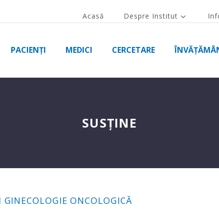
Acasă
Despre Institut
Inf
PACIENȚI
MEDICI
CERCETARE
ÎNVĂȚĂMÂ
SUSȚINE
I GINECOLOGIE ONCOLOGICĂ